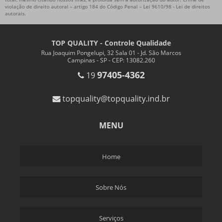
violação de direito autoral – artigo 184 do Código Penal –
TERCEIRIZADA DE MONTAGEM
Lei 9610/98 - Lei de direitos
autorais
.
TREINAMENTO APQP
TREINAMENTO AUDITOR IATF 16949
TOP QUALITY - Controle Qualidade
Rua Joaquim Pongelupi, 32 Sala 01 - Jd. São Marcos
TREINAMENTO DE LEAN MANUFACTURING
Campinas - SP - CEP: 13082.260
TREINAMENTO FMEA
97405-4362
19
TREINAMENTO FMEA REVERSO
topquality@topquality.ind.br
TREINAMENTO IATF 16949
TREINAMENTO ISO 9001
MENU
TREINAMENTO MFMEA
TREINAMENTO PPAP
Home
CURSO FMEA REVERSO
APQP TREINAMENTO
Sobre Nós
EMBARQUE CONTROLADO CS2
EMBARQUE CONTROLADO NÍVEL 1 E 2
Serviços