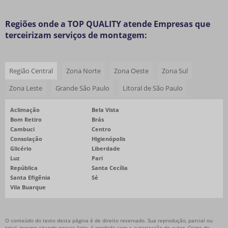
TERCEIRIZAÇÃO DE GP12 E CARE
Regiões onde a TOP QUALITY atende Empresas que
TERCEIRIZAÇÃO DE INSPEÇÃO DE QUALIDADE
terceirizam serviços de montagem:
TERCEIRIZAÇÃO DE INSPEÇÃO EM GRAFICA
TERCEIRIZAÇÃO DE MÃO DE OBRA ESPECIALIZADA
Região Central
Zona Norte
Zona Oeste
Zona Sul
TERCEIRIZAÇÃO DE MONTAGEM
Zona Leste
Grande São Paulo
Litoral de São Paulo
TERCEIRIZAÇÃO DE MONTAGENS E EMBALAGENS
TERCEIRIZAÇÃO DE PRÉ MONTAGENS E EMBALAGENS
Aclimação
Bela Vista
Bom Retiro
Brás
TERCEIRIZACAO DE RESIDENTE TECNICO
Cambuci
Centro
TERCEIRIZAÇÃO DE RETRABALHO DE PEÇAS
Consolação
Higienópolis
Glicério
Liberdade
TERCEIRIZAÇÃO E SELEÇÃO DE RETRABALHO DE PEÇAS
Luz
Pari
República
Santa Cecília
TERCEIRIZAÇÃO EMBARQUE CONTROLADO NIVEL 1
Santa Efigênia
Sé
TERCEIRIZAÇÃO EMBARQUE CONTROLADO NIVEL 2
Vila Buarque
TERCEIRIZAÇÃO INSPEÇÃO DE RECEBIMENTO
TERCEIRIZAÇÃO SERVIÇOS DE EMBARQUE CONTROLADO
O conteúdo do texto desta página é de direito reservado. Sua reprodução, parcial ou
total, mesmo citando nossos links, é proibida sem a autorização do autor. Crime de