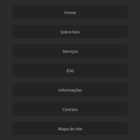
TREINAMENTO FMEA REVERSO
Home
TREINAMENTO IATF 16949
TREINAMENTO ISO 9001
Sobre Nós
TREINAMENTO MFMEA
TREINAMENTO PPAP
Serviços
CURSO FMEA REVERSO
APQP TREINAMENTO
ESG
EMBARQUE CONTROLADO CS2
EMBARQUE CONTROLADO NÍVEL 1 E 2
Informações
EMBARQUE CONTROLADO CS2 EM CAMPINAS
EMBARQUE CONTROLADO CS2 EM CAMPINAS SP
Contato
EMBARQUE CONTROLADO CS2 EM SP
EMPRESA DE SELEÇÃO E RETRABALHO DE PEÇAS EM CAMPINAS
Mapa do site
EMPRESA DE SELEÇÃO E RETRABALHO DE PEÇAS EM CAMPINAS SP