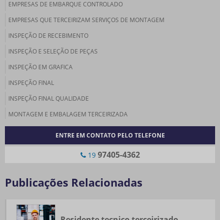
EMPRESAS DE EMBARQUE CONTROLADO
EMPRESAS QUE TERCEIRIZAM SERVIÇOS DE MONTAGEM
INSPEÇÃO DE RECEBIMENTO
INSPEÇÃO E SELEÇÃO DE PEÇAS
INSPEÇÃO EM GRAFICA
INSPEÇÃO FINAL
INSPEÇÃO FINAL QUALIDADE
MONTAGEM E EMBALAGEM TERCEIRIZADA
MONTAGEM TERCEIRIZADO
ENTRE EM CONTATO PELO TELEFONE
PRÉ MONTAGEM E EMBALAGEM TERCEIRIZADA
97405-4362
19
RESIDENTE TECNICO TERCEIRIZADO
RETRABALHO DE PEÇAS
Publicações Relacionadas
SELEÇÃO E RETRABALHO DE PEÇAS
SERVIÇO DE EMBARQUE CONTROLADO TERCEIRIZADO
Residente tecnico terceirizado