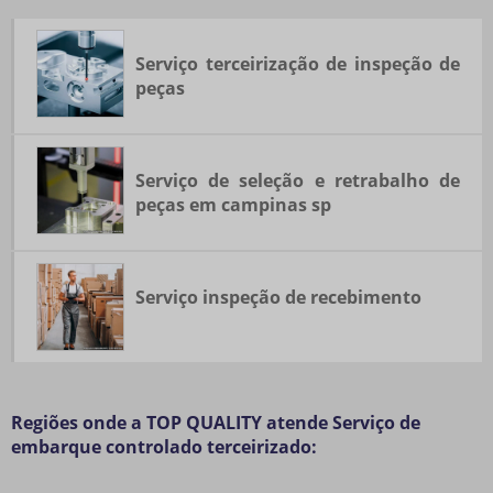
SELEÇÃO E RETRABALHO DE PEÇAS
SERVIÇO DE EMBARQUE CONTROLADO TERCEIRIZADO
Serviço terceirização de inspeção de
SERVIÇO DE INSPEÇÃO DE PEÇAS
peças
SERVIÇO DE MÃO DE OBRA TEMPORÁRIA
SERVIÇO DE SELEÇÃO E RETRABALHO DE PEÇAS
Serviço de seleção e retrabalho de
SERVIÇO INSPEÇÃO DE RECEBIMENTO
peças em campinas sp
SERVIÇO TERCEIRIZAÇÃO DE INSPEÇÃO DE PEÇAS
SERVIÇOS DE EMBARQUE CONTROLADO
TERCEIRIZAÇÃO CONTROLE DE QUALIDADE
Serviço inspeção de recebimento
TERCEIRIZAÇÃO DE EMBARQUE CONTROLADO
TERCEIRIZAÇÃO DE GP12
TERCEIRIZAÇÃO DE GP12 E CARE
Regiões onde a TOP QUALITY atende Serviço de
TERCEIRIZAÇÃO DE INSPEÇÃO DE QUALIDADE
embarque controlado terceirizado:
TERCEIRIZAÇÃO DE INSPEÇÃO EM GRAFICA