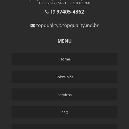
TREINAMENTO DE LEAN MANUFACTURING
Campinas - SP - CEP: 13082.260
TREINAMENTO FMEA
97405-4362
19
TREINAMENTO FMEA REVERSO
topquality@topquality.ind.br
TREINAMENTO IATF 16949
TREINAMENTO ISO 9001
MENU
TREINAMENTO MFMEA
TREINAMENTO PPAP
Home
CURSO FMEA REVERSO
APQP TREINAMENTO
Sobre Nós
EMBARQUE CONTROLADO CS2
EMBARQUE CONTROLADO NÍVEL 1 E 2
Serviços
EMBARQUE CONTROLADO CS2 EM CAMPINAS
EMBARQUE CONTROLADO CS2 EM CAMPINAS SP
ESG
EMBARQUE CONTROLADO CS2 EM SP