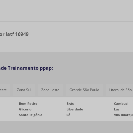
r iatf 16949
nde Treinamento ppap:
este
Zona Sul
Zona Leste
Grande São Paulo
Litoral de São
Bom Retiro
Brás
Cambuci
Glicério
Liberdade
Luz
Santa Efigênia
Sé
Vila Buarq