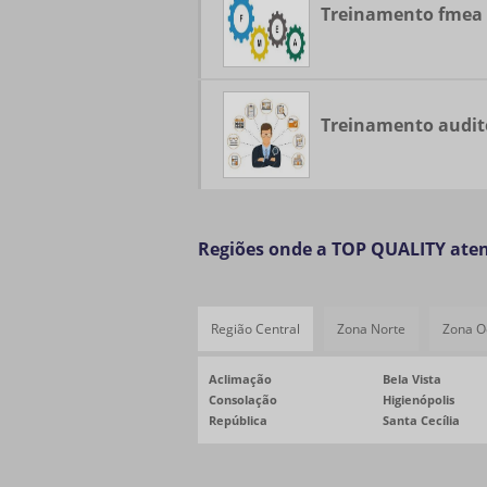
Treinamento fmea
Treinamento audito
Regiões onde a TOP QUALITY ate
Região Central
Zona Norte
Zona O
Aclimação
Bela Vista
Consolação
Higienópolis
República
Santa Cecília