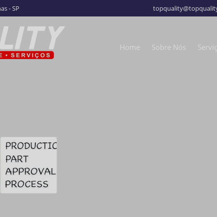
as - SP
topquality@topquality
Home
Sobre Nós
Servi