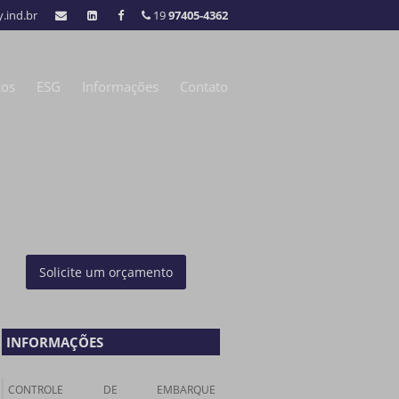
.ind.br
19
97405-4362
ços
ESG
Informações
Contato
Solicite um orçamento
INFORMAÇÕES
CONTROLE DE EMBARQUE