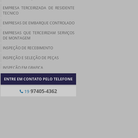
EMPRESA TERCEIRIZADA DE RESIDENTE
TECNICO
EMPRESAS DE EMBARQUE CONTROLADO
EMPRESAS QUE TERCEIRIZAM SERVIÇOS
DE MONTAGEM
INSPEÇÃO DE RECEBIMENTO
INSPEÇÃO E SELEÇÃO DE PEÇAS
INSPEÇÃO EM GRAFICA
INSPEÇÃO FINAL
ENTRE EM CONTATO PELO TELEFONE
INSPEÇÃO FINAL QUALIDADE
97405-4362
19
MONTAGEM E EMBALAGEM
TERCEIRIZADA
MONTAGEM TERCEIRIZADO
PRÉ MONTAGEM E EMBALAGEM
TERCEIRIZADA
RESIDENTE TECNICO TERCEIRIZADO