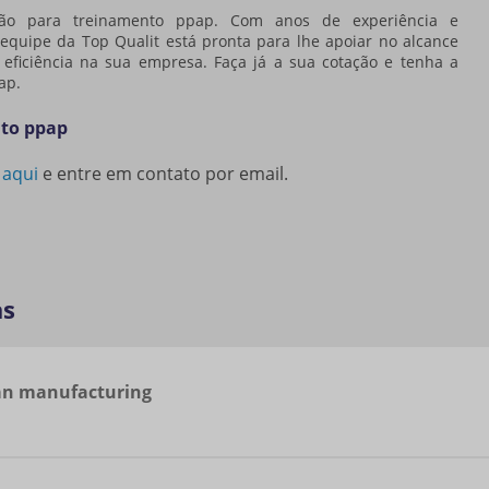
ção para
treinamento ppap
. Com anos de experiência e
quipe da Top Qualit está pronta para lhe apoiar no alcance
 eficiência na sua empresa. Faça já a sua cotação e tenha a
ap
.
nto ppap
 aqui
e entre em contato por email.
as
an manufacturing